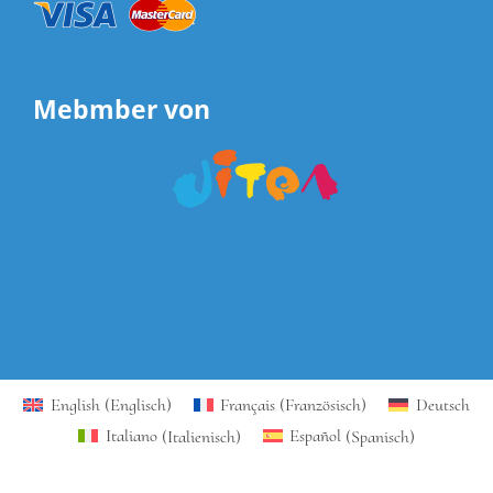
Mebmber von
English
(
Englisch
)
Français
(
Französisch
)
Deutsch
Italiano
(
Italienisch
)
Español
(
Spanisch
)