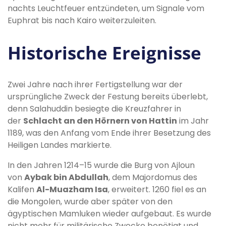
nachts Leuchtfeuer entzündeten, um Signale vom
Euphrat bis nach Kairo weiterzuleiten.
Historische Ereignisse
Zwei Jahre nach ihrer Fertigstellung war der
ursprüngliche Zweck der Festung bereits überlebt,
denn Salahuddin besiegte die Kreuzfahrer in
der
Schlacht an den Hörnern von Hattin
im Jahr
1189, was den Anfang vom Ende ihrer Besetzung des
Heiligen Landes markierte.
In den Jahren 1214–15 wurde die Burg von Ajloun
von
Aybak bin Abdullah
, dem Majordomus des
Kalifen
Al-Muazham Isa
, erweitert. 1260 fiel es an
die Mongolen, wurde aber später von den
ägyptischen Mamluken wieder aufgebaut. Es wurde
nicht mehr für militärische Zwecke benötigt und