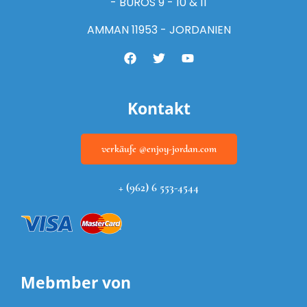
- BÜROS 9 - 10 & 11
AMMAN 11953 - JORDANIEN
Kontakt
verkäufe @enjoy-jordan.com
+ (962) 6 553-4544
Mebmber von