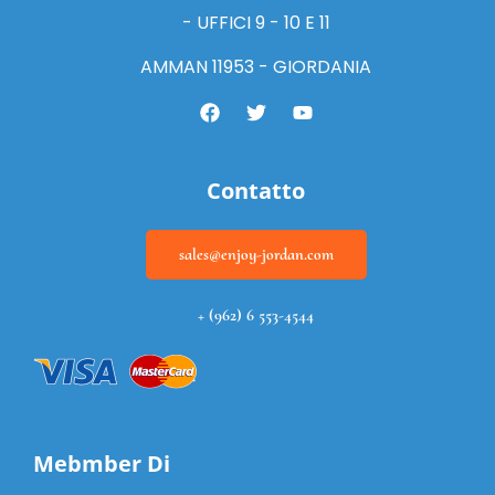
- UFFICI 9 - 10 E 11
AMMAN 11953 - GIORDANIA
Contatto
sales@enjoy-jordan.com
+ (962) 6 553-4544
Mebmber Di