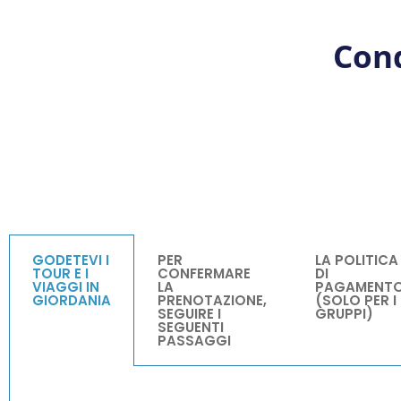
Cond
GODETEVI I
PER
LA POLITICA
TOUR E I
CONFERMARE
DI
VIAGGI IN
LA
PAGAMENT
GIORDANIA
PRENOTAZIONE,
(SOLO PER I
SEGUIRE I
GRUPPI)
SEGUENTI
PASSAGGI