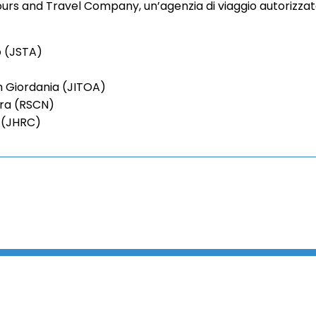
Tours and Travel Company, un’agenzia di viaggio autorizz
io (JSTA)
in Giordania (JITOA)
ura (RSCN)
o (JHRC)